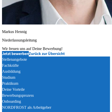
Markus Hennig
Niederlassungsleitung
Wir freuen uns auf Deine Bewerbung!
Jetzt bewerben
Zurück zur Übersicht
Stellenangebote
Fachkräfte
Ausbildung
Studium
Praktikum
Deine Vorteile
Bewerbungsprozess
Onboarding
NORDFROST als Arbeitgeber