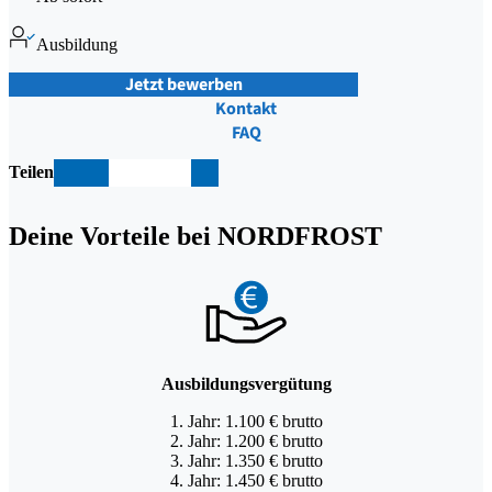
Ausbildung
Jetzt bewerben
Kontakt
FAQ
Teilen
teil
teil
teil
teil
teil
Deine Vorteile bei NORDFROST
en
en
en
en
en
Ausbildungsvergütung
1. Jahr: 1.100 € brutto
2. Jahr: 1.200 € brutto
3. Jahr: 1.350 € brutto
4. Jahr: 1.450 € brutto