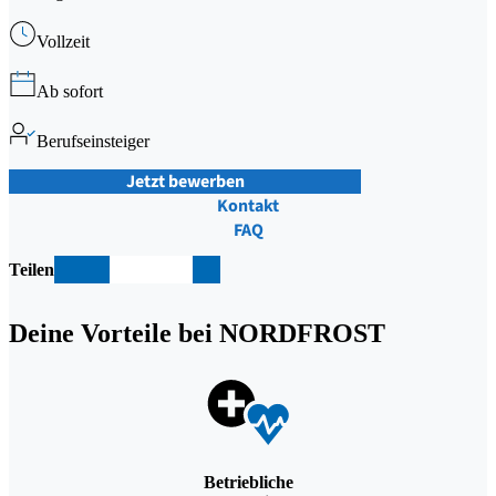
Vollzeit
Ab sofort
Berufseinsteiger
Jetzt bewerben
Kontakt
FAQ
Teilen
teil
teil
teil
teil
teil
Deine Vorteile bei NORDFROST
en
en
en
en
en
Betriebliche