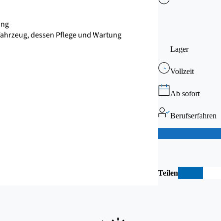
ing
ahrzeug, dessen Pflege und Wartung
Lager
Vollzeit
Ab sofort
Berufserfahren
Teilen
teil
teil
te
en
en
e