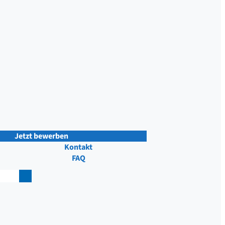
Jetzt bewerben
Kontakt
FAQ
il
teil
teil
n
en
en