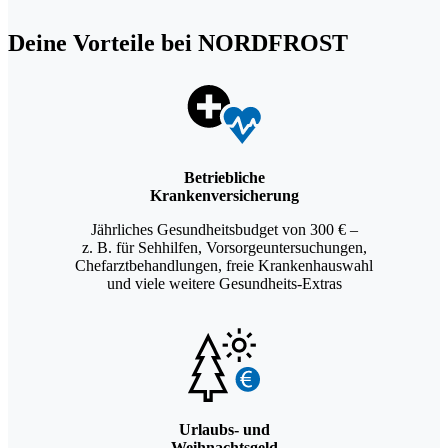
teil
teil
teil
teil
teil
Deine Vorteile bei NORDFROST
en
en
en
en
en
Betriebliche
Krankenversicherung
Jährliches Gesundheitsbudget von 300 € –
z. B. für Sehhilfen, Vorsorgeuntersuchungen,
Chefarztbehandlungen, freie Krankenhauswahl
und viele weitere Gesundheits-Extras
Urlaubs- und
Weihnachtsgeld