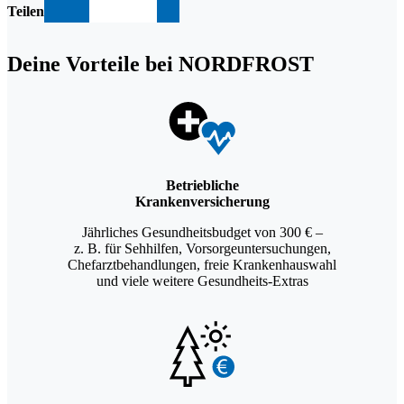
Teilen
teil
teil
teil
teil
teil
Deine Vorteile bei NORDFROST
en
en
en
en
en
Betriebliche
Krankenversicherung
Jährliches Gesundheitsbudget von 300 € –
z. B. für Sehhilfen, Vorsorgeuntersuchungen,
Chefarztbehandlungen, freie Krankenhauswahl
und viele weitere Gesundheits-Extras