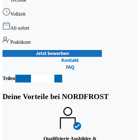
Vollzeit
Ab sofort
Praktikum
Jetzt bewerben
Kontakt
FAQ
Teilen
teil
teil
teil
teil
teil
Deine Vorteile bei NORDFROST
en
en
en
en
en
Qualifizierte Ausbilder &