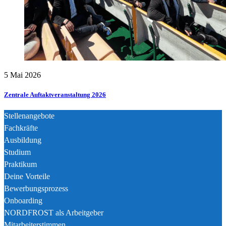
5 Mai 2026
Zentrale Auftaktveranstaltung 2026
Stellenangebote
Fachkräfte
Ausbildung
Studium
Praktikum
Deine Vorteile
Bewerbungsprozess
Onboarding
NORDFROST als Arbeitgeber
Mitarbeiterstimmen